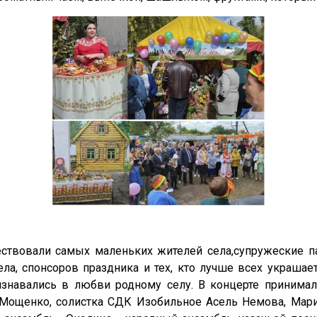
чествовали самых маленьких жителей села,супружеские 
ла, спонсоров праздника и тех, кто лучше всех украшае
знавались в любви родному селу. В концерте принимали
 Мощенко, солистка СДК Изобильное Асель Немова, Мар