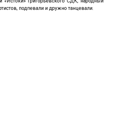
и «Истоки» Григорьевского СДК, народный
тистов, подпевали и дружно танцевали.