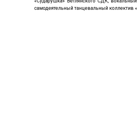
«Сударушка» Ветлянского СДК, вокальный
самодеятельный танцевальный коллектив «Н