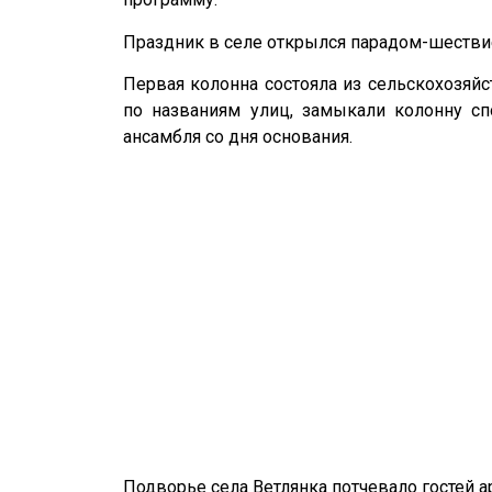
Праздник в селе открылся парадом-шествие
Πepвая колонна состояла из сельскохозяй
по названиям улиц, замыкали колонну с
ансамбля со дня основания.
Подворье села Ветлянка потчевало гостей 