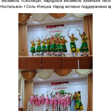
 ансамбль «Околица», народный ансамбль казачьей песн
остальжи» г.Соль-Илецка. Народ активно поддерживал ар