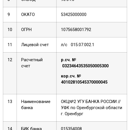
9
ОКАТО
53425000000
10
ОГРН
1075658001792
11
Лицевой счет
л/с 015.07.002.1
12
Расчетный
р.сч. №
счет
03234643535050005300
кор.сч. №
40102810545370000045
13
Наименование
ОКЦ№2 УГУ БАНКА РОССИИ //
банка
УФК по Оренбургской области
г. Оренбург
14
БИК банка
015354008