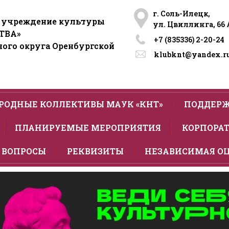
г. Соль-Илецк,
 учреждение культуры
ул. Цвиллинга, 66 
ТВА»
+7 (835336) 2-20-24​
ого округа Оренбургской
klubknt@yandex.r
РОДНЫЕ КОЛЛЕКТИВЫ МАУК «КНТ»
ПОДДЕРЖ
ПЛАНИРУЕМЫЕ МЕРОПРИЯТИЯ
КОРПОРАТ
 ВОПРОСЫ
РЕКВИЗИТЫ
НЕЗАВИСИМАЯ О